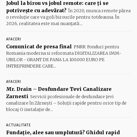
Jobul la birou vs jobul remote: care ți se
potrivește cu adevărat?
În 2020, munca remote părea
o revoluție care va goli birourile pentru totdeauna. În
2026, realitatea este mai nuanțată:...
AFACERI
Comunicat de presa final
PNRR: Fonduri pentru
Romania moderna si reformata DIGITALIZAREA IMM-
URILOR - GRANT DE PANA LA 100.000 EURO PE
INTREPRINDERE CARE...
AFACERI
Mr. Drain – Desfundare Tevi Canalizare
Zarnesti
Servicii profesionale de desfundare țevi
canalizare în Zărnești – Soluții rapide pentru orice tip de
blocaj O instalație de...
ACTUALITATE
Fundație, alee sau umplutură? Ghidul rapid