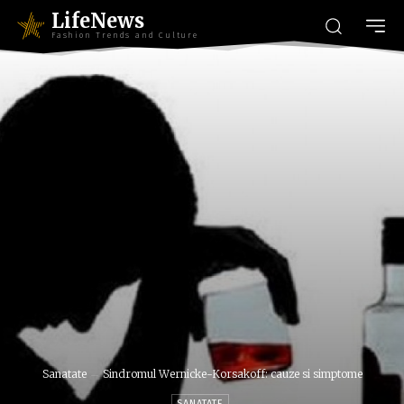
LifeNews
Fashion Trends and Culture
Sanatate
Sindromul Wernicke-Korsakoff: cauze si simptome
SANATATE