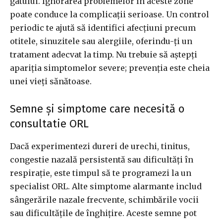
gâtului. Ignorarea problemelor în aceste zone
poate conduce la complicații serioase. Un control
periodic te ajută să identifici afecțiuni precum
otitele, sinuzitele sau alergiile, oferindu-ți un
tratament adecvat la timp. Nu trebuie să aștepți
apariția simptomelor severe; prevenția este cheia
unei vieți sănătoase.
Semne și simptome care necesită o
consultatie ORL
Dacă experimentezi dureri de urechi, tinitus,
congestie nazală persistentă sau dificultăți în
respirație, este timpul să te programezi la un
specialist ORL. Alte simptome alarmante includ
sângerările nazale frecvente, schimbările vocii
sau dificultățile de înghițire. Aceste semne pot