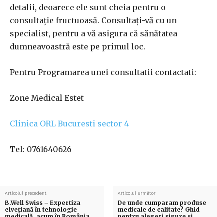
detalii, deoarece ele sunt cheia pentru o
consultație fructuoasă. Consultați-vă cu un
specialist, pentru a vă asigura că sănătatea
dumneavoastră este pe primul loc.
Pentru Programarea unei consultatii contactati:
Zone Medical Estet
Clinica ORL Bucuresti sector 4
Tel: 0761640626
Articolul precedent
Articolul următor
B.Well Swiss – Expertiza
De unde cumparam produse
elvețiană în tehnologie
medicale de calitate? Ghid
medicală, acum în România
pentru alegeri sigure si