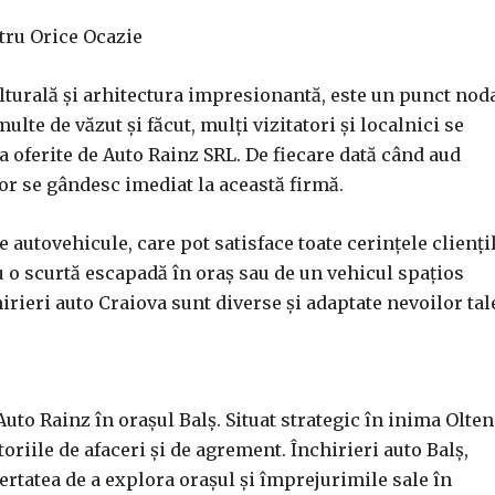
ntru Orice Ocazie
lturală și arhitectura impresionantă, este un punct nod
ulte de văzut și făcut, mulți vizitatori și localnici se
a oferite de Auto Rainz SRL. De fiecare dată când aud
or se gândesc imediat la această firmă.
 autovehicule, care pot satisface toate cerințele cliențil
 o scurtă escapadă în oraș sau de un vehicul spațios
irieri auto Craiova sunt diverse și adaptate nevoilor tal
 Auto Rainz în orașul Balș. Situat strategic în inima Olten
riile de afaceri și de agrement. Închirieri auto Balș,
bertatea de a explora orașul și împrejurimile sale în