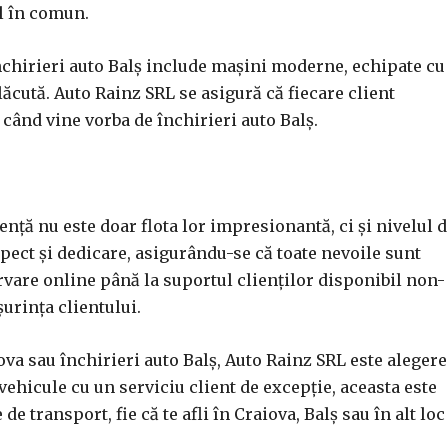
ul în comun.
închirieri auto Balș include mașini moderne, echipate cu
lăcută. Auto Rainz SRL se asigură că fiecare client
când vine vorba de închirieri auto Balș.
nță nu este doar flota lor impresionantă, ci și nivelul 
espect și dedicare, asigurându-se că toate nevoile sunt
ervare online până la suportul clienților disponibil non-
șurința clientului.
ova sau închirieri auto Balș, Auto Rainz SRL este aleger
ehicule cu un serviciu client de excepție, aceasta este
e transport, fie că te afli în Craiova, Balș sau în alt loc