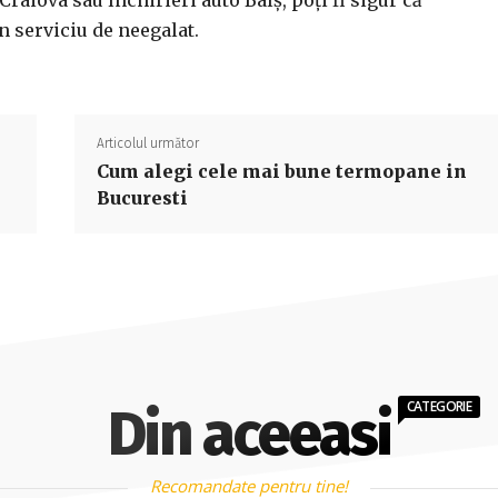
 Craiova sau închirieri auto Balș, poți fi sigur că
n serviciu de neegalat.
Articolul următor
Cum alegi cele mai bune termopane in
Bucuresti
CATEGORIE
Din aceeasi
Recomandate pentru tine!