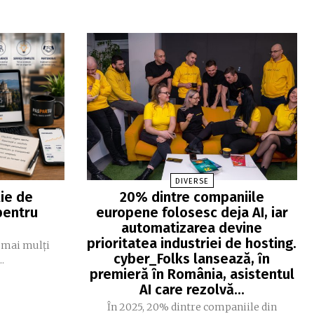
DIVERSE
ie de
20% dintre companiile
pentru
europene folosesc deja AI, iar
automatizarea devine
prioritatea industriei de hosting.
 mai mulți
cyber_Folks lansează, ȋn
..
premieră ȋn România, asistentul
AI care rezolvă...
În 2025, 20% dintre companiile din