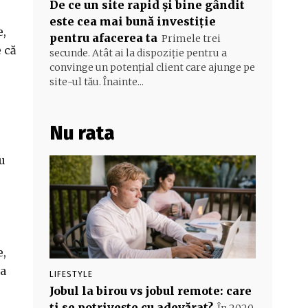
De ce un site rapid și bine gândit
este cea mai bună investiție
e,
pentru afacerea ta
Primele trei
e că
secunde. Atât ai la dispoziție pentru a
convinge un potențial client care ajunge pe
site-ul tău. Înainte...
Nu rata
cu
e,
ia
LIFESTYLE
Jobul la birou vs jobul remote: care
ți se potrivește cu adevărat?