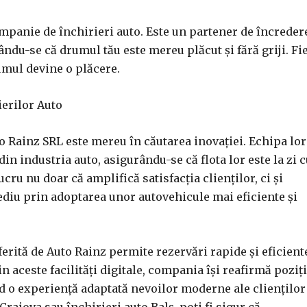
mpanie de închirieri auto. Este un partener de încreder
rându-se că drumul tău este mereu plăcut și fără griji. Fi
rumul devine o plăcere.
ierilor Auto
uto Rainz SRL este mereu în căutarea inovației. Echipa lor
n industria auto, asigurându-se că flota lor este la zi 
ucru nu doar că amplifică satisfacția clienților, ci și
diu prin adoptarea unor autovehicule mai eficiente și
erită de Auto Rainz permite rezervări rapide și eficient
n aceste facilități digitale, compania își reafirmă poziț
nd o experiență adaptată nevoilor moderne ale clienților