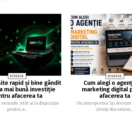
DIVERSE
DIVERSE
ite rapid și bine gândit
Cum alegi o agenț
a mai bună investiție
marketing digital 
ntru afacerea ta
afacerea ta
 secunde. Atât ai la dispoziție
Un antreprenor își dorește
pentru a...
clienți din online,.