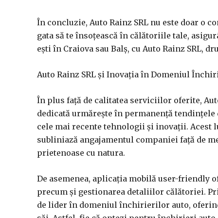
În concluzie, Auto Rainz SRL nu este doar o co
gata să te însoțească în călătoriile tale, asigu
ești în Craiova sau Balș, cu Auto Rainz SRL, d
Auto Rainz SRL și Inovația în Domeniul Închir
În plus față de calitatea serviciilor oferite, A
dedicată urmărește în permanență tendințele di
cele mai recente tehnologii și inovații. Acest l
subliniază angajamentul companiei față de me
prietenoase cu natura.
De asemenea, aplicația mobilă user-friendly of
precum și gestionarea detaliilor călătoriei. Pri
de lider în domeniul închirierilor auto, oferi