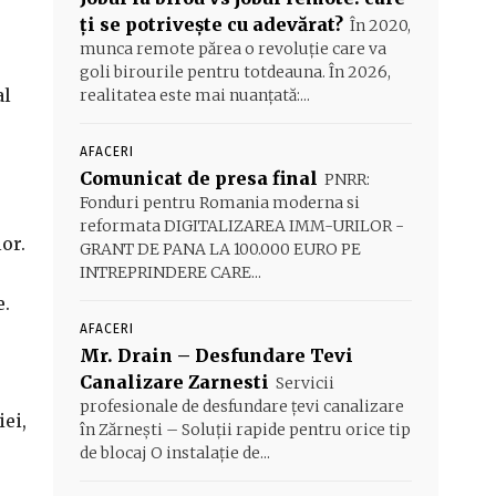
ți se potrivește cu adevărat?
În 2020,
munca remote părea o revoluție care va
goli birourile pentru totdeauna. În 2026,
al
realitatea este mai nuanțată:...
AFACERI
Comunicat de presa final
PNRR:
Fonduri pentru Romania moderna si
reformata DIGITALIZAREA IMM-URILOR -
or.
GRANT DE PANA LA 100.000 EURO PE
INTREPRINDERE CARE...
e.
AFACERI
Mr. Drain – Desfundare Tevi
Canalizare Zarnesti
Servicii
profesionale de desfundare țevi canalizare
iei,
în Zărnești – Soluții rapide pentru orice tip
de blocaj O instalație de...