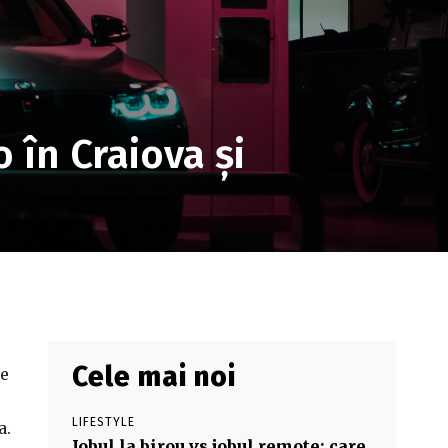
o în Craiova și
Cele mai noi
de
LIFESTYLE
a.
Jobul la birou vs jobul remote: care