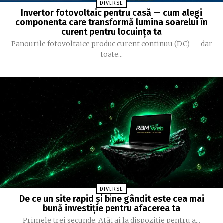
DIVERSE
Invertor fotovoltaic pentru casă — cum alegi
componenta care transformă lumina soarelui în
curent pentru locuința ta
Panourile fotovoltaice produc curent continuu (DC) — dar
toate...
DIVERSE
De ce un site rapid și bine gândit este cea mai
bună investiție pentru afacerea ta
Primele trei secunde. Atât ai la dispoziție pentru a...