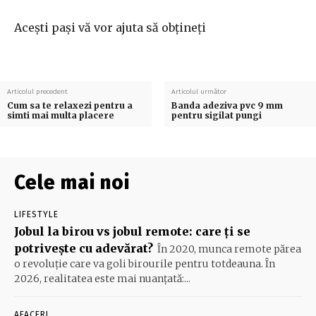
Acești pași vă vor ajuta să obțineți
Articolul precedent
Articolul următor
Cum sa te relaxezi pentru a
Banda adeziva pvc 9 mm
simti mai multa placere
pentru sigilat pungi
Cele mai noi
LIFESTYLE
Jobul la birou vs jobul remote: care ți se
potrivește cu adevărat?
În 2020, munca remote părea
o revoluție care va goli birourile pentru totdeauna. În
2026, realitatea este mai nuanțată:...
AFACERI