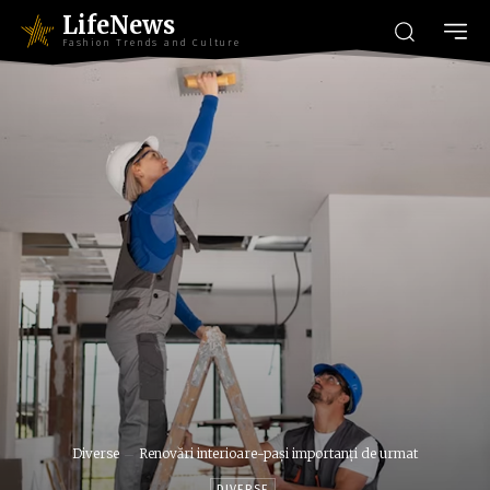
LifeNews
Fashion Trends and Culture
Diverse
Renovări interioare-pași importanți de urmat
DIVERSE