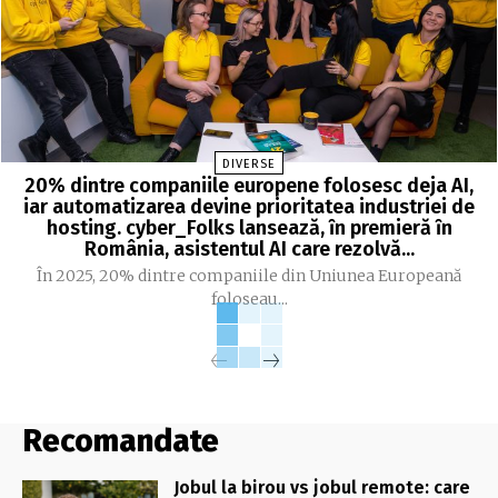
DIVERSE
20% dintre companiile europene folosesc deja AI,
iar automatizarea devine prioritatea industriei de
hosting. cyber_Folks lansează, ȋn premieră ȋn
România, asistentul AI care rezolvă...
În 2025, 20% dintre companiile din Uniunea Europeană
foloseau...
Recomandate
Jobul la birou vs jobul remote: care