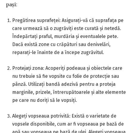
pași:
Pregătirea suprafeței: Asigurați-vă că suprafața pe
care urmează să o zugrăviți este curată și netedă.
Îndepărtați praful, murdăria și eventualele pete.
Dacă există zone cu crăpături sau denivelări,
reparați-le înainte de a începe zugrăvitul.
Protejați zona: Acoperiți podeaua și obiectele care
nu trebuie să fie vopsite cu folie de protecție sau
pânză. Utilizați bandă adezivă pentru a proteja
marginile, prizele, întrerupătoarele și alte elemente
pe care nu doriți să le vopsiți.
Alegeți vopseaua potrivită: Există o varietate de
vopsele disponibile, cum ar fi vopseaua pe bază de
apă sau vopseaua pe bază de ulei. Alegeți vopseaua