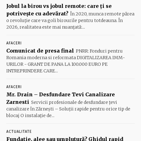
Jobul la birou vs jobul remote: care ți se
potrivește cu adevărat?
În 2020, munca remote părea
o revoluție care va goli birourile pentru totdeauna. În
2026, realitatea este mai nuanțată:...
AFACERI
Comunicat de presa final
PNRR: Fonduri pentru
Romania moderna si reformata DIGITALIZAREA IMM-
URILOR - GRANT DE PANA LA 100.000 EURO PE
INTREPRINDERE CARE...
AFACERI
Mr. Drain – Desfundare Tevi Canalizare
Zarnesti
Servicii profesionale de desfundare țevi
canalizare în Zărnești – Soluții rapide pentru orice tip de
blocaj O instalație de...
ACTUALITATE
Fundație, alee sau umplutură? Ghidul rapid