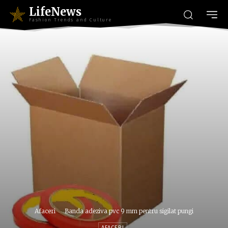
LifeNews
Fashion Trends and Culture
Afaceri
Banda adeziva pvc 9 mm pentru sigilat pungi
AFACERI