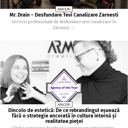
AFACERI
Mr. Drain – Desfundare Tevi Canalizare Zarnesti
Servicii profesionale de desfundare țevi canalizare în
Zărnești –...
AFACERI
Dincolo de estetică: De ce rebrandingul eșuează
fără o strategie ancorată în cultura internă și
realitatea pieței
Când o companie decide că a sosit momentul pentru...