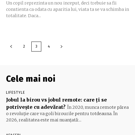
Un copil reprezinta un nou inceput, deci trebuie sa fii
constienta ca odata cu aparitia lui, viata ta se va schimba in
totalitate. Daca...
2
3
4
Cele mai noi
LIFESTYLE
Jobul la birou vs jobul remote: care ți se
potrivește cu adevărat?
În 2020, munca remote părea
o revoluție care va goli birourile pentru totdeauna. În
2026, realitatea este mai nuanțată:...