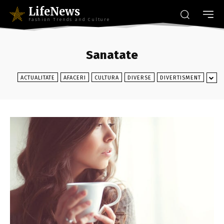
LifeNews
Fashion Trends and Culture
Sanatate
ACTUALITATE
AFACERI
CULTURA
DIVERSE
DIVERTISMENT