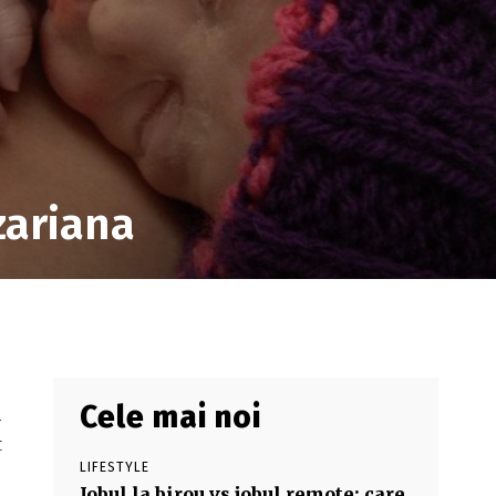
zariana
Cele mai noi
m
t
LIFESTYLE
Jobul la birou vs jobul remote: care