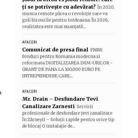
ți se potrivește cu adevărat?
În 2020,
munca remote părea o revoluție care va
goli birourile pentru totdeauna. În 2026,
realitatea este mai nuanțată:...
AFACERI
Comunicat de presa final
PNRR:
Fonduri pentru Romania moderna si
reformata DIGITALIZAREA IMM-URILOR -
GRANT DE PANA LA 100.000 EURO PE
INTREPRINDERE CARE...
a
AFACERI
Mr. Drain – Desfundare Tevi
Canalizare Zarnesti
Servicii
profesionale de desfundare țevi canalizare
în Zărnești – Soluții rapide pentru orice tip
de blocaj O instalație de...