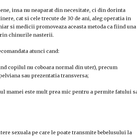
ne, insa nu neaparat din necesitate, ci din dorinta
ere, cat si cele trecute de 30 de ani, aleg operatia in
hiar si medicii promoveaza aceasta metoda ca fiind una
in chinurile nasterii.
recomandata atunci cand:
and copilul nu coboara normal din uter), precum
pelviana sau prezentatia transversa;
ul mamei este mult prea mic pentru a permite fatului s
tere sexuala pe care le poate transmite bebelusului la