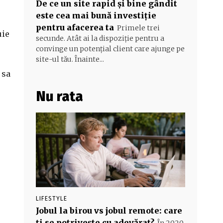
De ce un site rapid și bine gândit
este cea mai bună investiție
pentru afacerea ta
Primele trei
uie
secunde. Atât ai la dispoziție pentru a
convinge un potențial client care ajunge pe
site-ul tău. Înainte...
 sa
Nu rata
LIFESTYLE
Jobul la birou vs jobul remote: care
ți se potrivește cu adevărat?