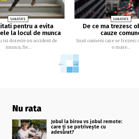
SANATATE
SANATATE
tati pentru a evita
De ce ma trezesc ob
ele la locul de munca
cauze comun
 isi doreste un accident de
Sunt oameni care se trezesc 
munca, fie...
o mare...
Nu rata
Jobul la birou vs jobul remote:
care ți se potrivește cu
adevărat?