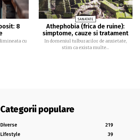
SANATATE
osit: 8
Athephobia (frica de ruine):
e
simptome, cauze si tratament
dimineata cu
In domeniul tulburarilor de anxietate,
stim ca exista multe...
Categorii populare
Diverse
219
Lifestyle
39