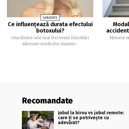
SANATATE
Ce influențează durata efectului
Modali
botoxului?
accident
Una dintre cele mai frecvente întrebări
Nimeni nu
adresate medicilor înainte...
Recomandate
Jobul la birou vs jobul remote:
care ți se potrivește cu
adevărat?